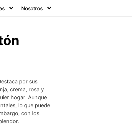
as
Nosotros
otón
 Destaca por sus
nja, crema, rosa y
quier hogar. Aunque
entales, lo que puede
embargo, con los
plendor.