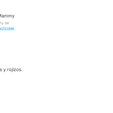
my de
achcreek
 y rojizos.