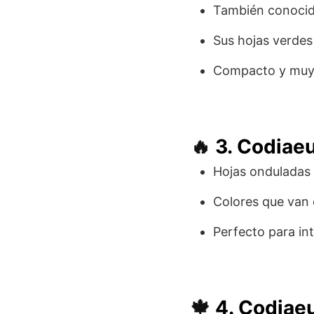
También conoci
Sus hojas verdes
Compacto y muy 
🔥
3. Codiae
Hojas onduladas 
Colores que van d
Perfecto para int
🍁
4. Codiae