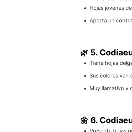
Hojas jóvenes de
Aporta un contra
🌿
5. Codiae
Tiene hojas delg
Sus colores van d
Muy llamativo y d
🌼
6. Codiae
Presenta hojas g