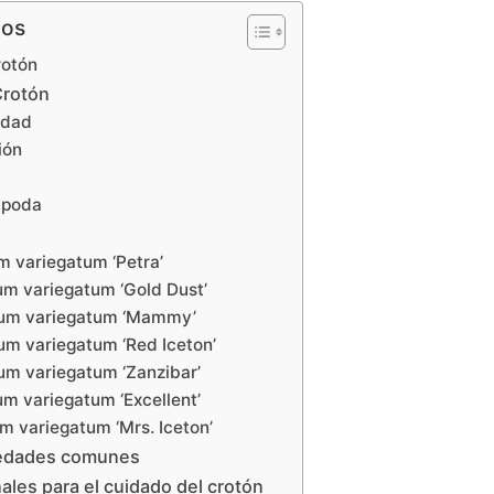
dos
rotón
Crotón
edad
ión
 poda
m variegatum ‘Petra’
um variegatum ‘Gold Dust’
eum variegatum ‘Mammy’
um variegatum ‘Red Iceton’
um variegatum ‘Zanzibar’
um variegatum ‘Excellent’
um variegatum ‘Mrs. Iceton’
medades comunes
ales para el cuidado del crotón