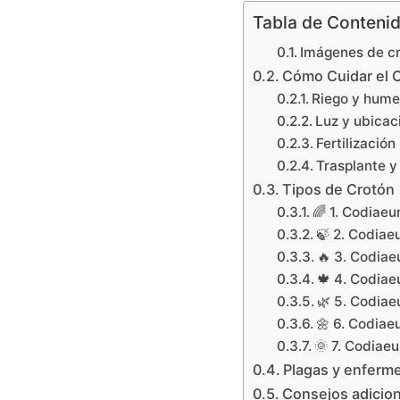
Tabla de Conteni
Imágenes de c
Cómo Cuidar el 
Riego y hum
Luz y ubicac
Fertilización
Trasplante y
Tipos de Crotón
🌈 1. Codiaeu
🍃 2. Codiae
🔥 3. Codia
🍁 4. Codiae
🌿 5. Codiae
🌼 6. Codiae
🌞 7. Codiae
Plagas y enfer
Consejos adicion