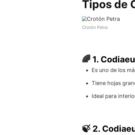
Tipos de 
Crotón Petra
🌈
1. Codiaeu
Es uno de los m
Tiene hojas gran
Ideal para inter
🍃
2. Codiae