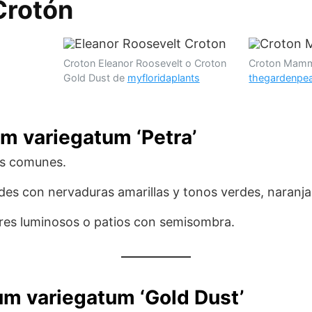
Crotón
Croton Eleanor Roosevelt o Croton
Croton Mam
Gold Dust de
myfloridaplants
thegardenpe
m variegatum ‘Petra’
ás comunes.
des con nervaduras amarillas y tonos verdes, naranjas
iores luminosos o patios con semisombra.
um variegatum ‘Gold Dust’