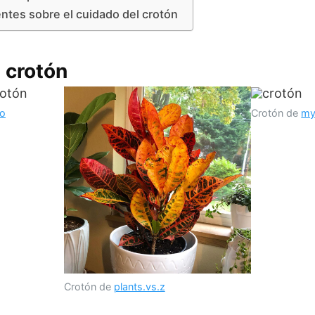
ntes sobre el cuidado del crotón
 crotón
to
Crotón de
my
Crotón de
plants.vs.z